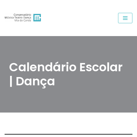
Avançar
para
o
conteúdo
Calendário Escolar
| Dança