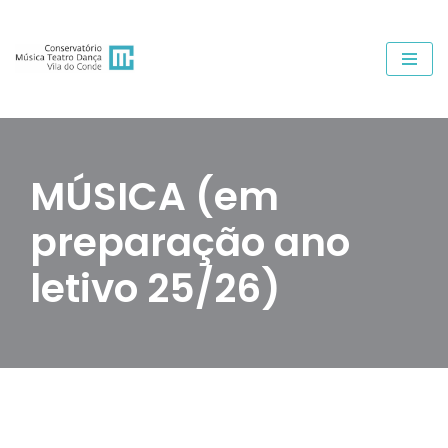
Avançar
para
o
conteúdo
MÚSICA (em
preparação ano
letivo 25/26)