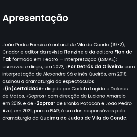
Apresentação
João Pedro Ferreira é natural de Vila do Conde (1972);
Criador e editor da revista F
lanzine
e da editora
Flan de
Tal
; formado em Teatro — Interpretação (ESMAE);
escreveu e dirigiu, em 2022, «
Por Detrás da Oliveira
» com
interpretação de Alexandre Sá e Inês Queirós, em 2018,
assinou a dramaturgia do espectáculos
«
(in)certaidade
» dirigido por Carlota Lagido e Dolores
de Matos, «Sopros» com direcção de Luciano Amarelo,
em 2019, e de «
2opros
” de Branko Potocan e João Pedro
Azul, em 2021, para o FIAR; é um dos responsáveis pela
dramaturgia da Q
ueima do Judas de Vila do
Conde
.
.