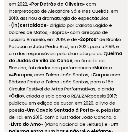
em 2022, «
Por Detrás da Oliveira
» com
interpretação de Alexandre Sá e Inês Queirós, em
2018, assinou a dramaturgia do espectáculos
«
(in)certaidade
» dirigido por Carlota Lagido e
Dolores de Matos, «Sopros» com direcção de
Luciano Amarelo, em 2019, e de «
2opros
” de Branko
Potocan e João Pedro Azul, em 2021, para o FIAR; é
um dos responsáveis pela dramaturgia da Q
ueima
do Judas de Vila do Conde
; no âmbito da
Flanzine, foi criador das perfomances «
Muro
» e
«4
Europe
», com Telma João Santos, «
Corpo
» com
Bárbara Fonte e Telma João Santos, para o 15o
Circular Festival de Artes Performativas, e ainda
«
Ódio
», criada a solo para o REALIZAR:poesia 2017;
publicou em edição de autor, em 2020, o livro de
poesia «
Um Cavalo Sentado à Porta
» e, pela Flan
de Tal, em 2015, com o ilustrador João Concha, o
«
Livro do Amo
» (Plano Nacional de Leitura) e «U
m
palerma entra num bar e não vê o elefante
»