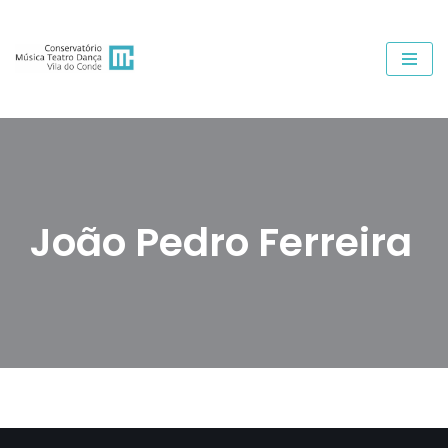
Avançar
para
o
conteúdo
João Pedro Ferreira