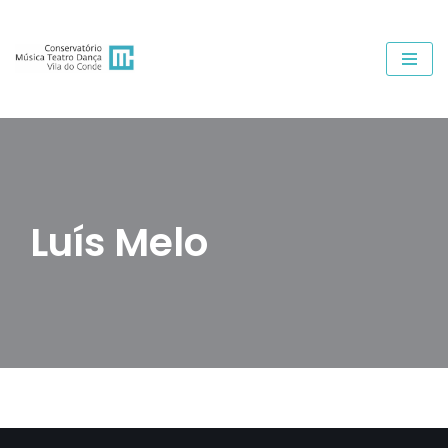
Avançar
para
o
conteúdo
Luís Melo