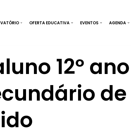
RVATÓRIO
OFERTA EDUCATIVA
EVENTOS
AGENDA
aluno 12º ano
ecundário de
uido