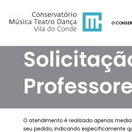
Avançar
O CONSE
para
o
conteúdo
Solicitaç
Professor
O atendimento é realizado apenas median
seu pedido, indicando especificamente qu